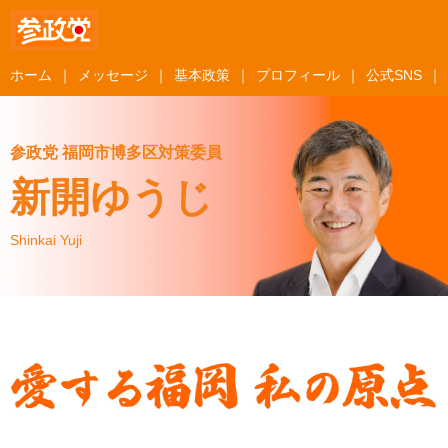
ホーム
メッセージ
基本政策
プロフィール
公式SNS
参政党 福岡市博多区対策委員
新開ゆうじ
Shinkai Yuji